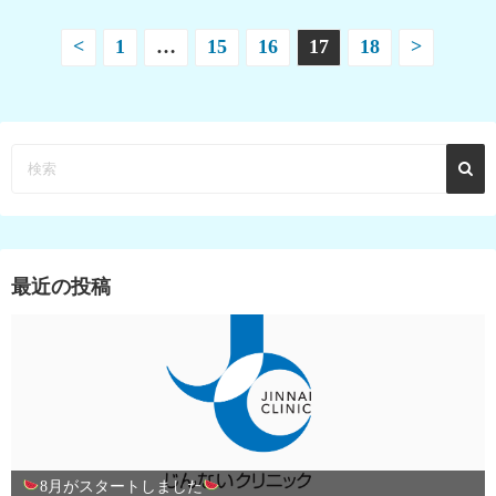
投
<
1
…
15
16
17
18
>
稿
の
ペ
ー
ジ
最近の投稿
送
り
8月がスタートしました