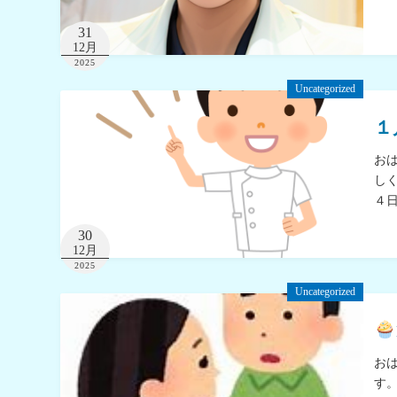
31
12月
2025
Uncategorized
１
お
し
４
30
12月
2025
Uncategorized
お
す