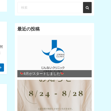
最近の投稿
２
何
談
8月がスタートしました