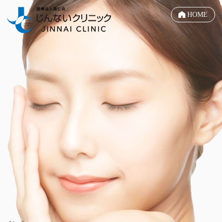
自費診療（美容）メソナ
HOME