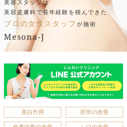
美容スタッフは
美容皮膚科で長年経験を積んできた
プロの女性スタッフ
が施術
Mesona-J
美白作用
肝班の改善